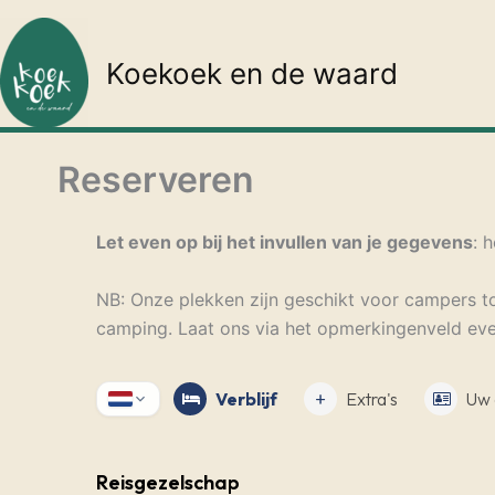
Ga
naar
Koekoek en de waard
de
inhoud
Reserveren
Let even op bij het invullen van je gegevens
: 
NB: Onze plekken zijn geschikt voor campers tot
camping. Laat ons via het opmerkingenveld even
Verblijf
Extra's
Uw 
Reisgezelschap