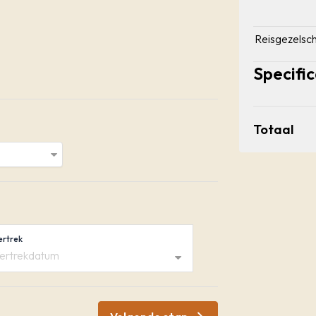
Reisgezelsc
Specific
Totaal
ertrek
ertrekdatum